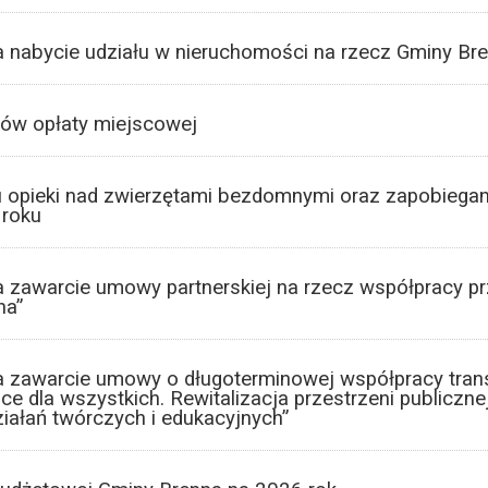
a nabycie udziału w nieruchomości na rzecz Gminy Br
tów opłaty miejscowej
u opieki nad zwierzętami bezdomnymi oraz zapobiega
 roku
 zawarcie umowy partnerskiej na rzecz współpracy przy
na”
a zawarcie umowy o długoterminowej współpracy tran
sce dla wszystkich. Rewitalizacja przestrzeni publiczn
ziałań twórczych i edukacyjnych”