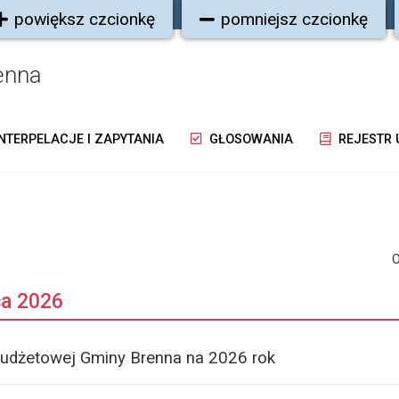
powiększ czcionkę
pomniejsz czcionkę
enna
NTERPELACJE I ZAPYTANIA
GŁOSOWANIA
REJESTR
O
ca 2026
udżetowej Gminy Brenna na 2026 rok