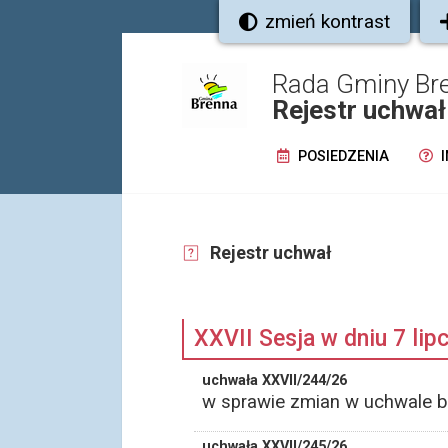
zmień kontrast
Rada Gminy Br
Rejestr uchwał
POSIEDZENIA
I
Rejestr uchwał
XXVII Sesja w dniu 7 lip
uchwała XXVII/244/26
w sprawie zmian w uchwale b
uchwała XXVII/245/26