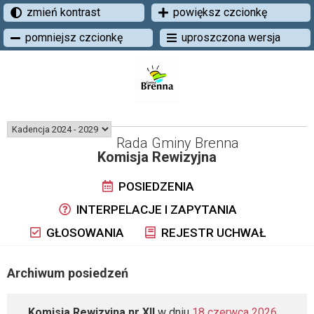
zmień kontrast
powiększ czcionkę
pomniejsz czcionkę
uproszczona wersja
Rada Gminy Brenna
Komisja Rewizyjna
POSIEDZENIA
INTERPELACJE I ZAPYTANIA
GŁOSOWANIA
REJESTR UCHWAŁ
Archiwum posiedzeń
Komisja Rewizyjna nr XII
w dniu
18 czerwca 2026