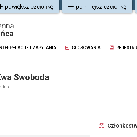
powiększ czcionkę
pomniejsz czcionkę
enna
ańca
NTERPELACJE I ZAPYTANIA
GŁOSOWANIA
REJESTR
Ewa Swoboda
adna
Członkostw