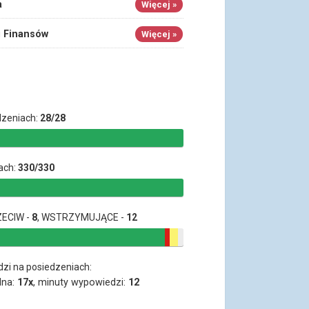
a
Więcej »
i Finansów
Więcej »
dzeniach:
28/28
ach:
330/330
ZECIW -
8
, WSTRZYMUJĄCE -
12
dzi na posiedzeniach:
lna:
17x
, minuty wypowiedzi:
12