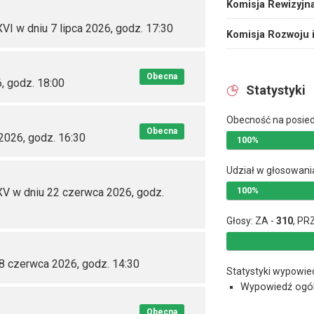
Komisja Rewizyjn
VI w dniu 7 lipca 2026, godz. 17:30
Komisja Rozwoju 
Obecna
6, godz. 18:00
Statystyki
Obecność na posie
Obecna
2026, godz. 16:30
100%
Udział w głosowani
100%
XV w dniu 22 czerwca 2026, godz.
Głosy: ZA -
310
, PR
18 czerwca 2026, godz. 14:30
Statystyki wypowie
Wypowiedź ogó
Obecna