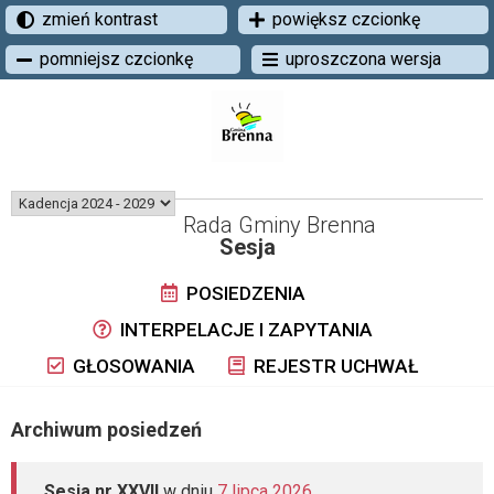
zmień kontrast
powiększ czcionkę
pomniejsz czcionkę
uproszczona wersja
Rada Gminy Brenna
Sesja
POSIEDZENIA
INTERPELACJE I ZAPYTANIA
GŁOSOWANIA
REJESTR UCHWAŁ
Archiwum posiedzeń
Sesja nr XXVII
w dniu
7 lipca 2026