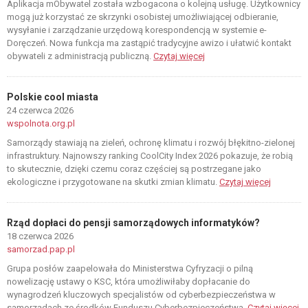
Aplikacja mObywatel została wzbogacona o kolejną usługę. Użytkownicy
mogą już korzystać ze skrzynki osobistej umożliwiającej odbieranie,
wysyłanie i zarządzanie urzędową korespondencją w systemie e-
Doręczeń. Nowa funkcja ma zastąpić tradycyjne awizo i ułatwić kontakt
obywateli z administracją publiczną.
Czytaj więcej
Polskie cool miasta
24 czerwca 2026
wspolnota.org.pl
Samorządy stawiają na zieleń, ochronę klimatu i rozwój błękitno-zielonej
infrastruktury. Najnowszy ranking CoolCity Index 2026 pokazuje, że robią
to skutecznie, dzięki czemu coraz częściej są postrzegane jako
ekologiczne i przygotowane na skutki zmian klimatu.
Czytaj więcej
Rząd dopłaci do pensji samorządowych informatyków?
18 czerwca 2026
samorzad.pap.pl
Grupa posłów zaapelowała do Ministerstwa Cyfryzacji o pilną
nowelizację ustawy o KSC, która umożliwiłaby dopłacanie do
wynagrodzeń kluczowych specjalistów od cyberbezpieczeństwa w
samorządach ze środków Funduszu Cyberbezpieczeństwa.
Czytaj więcej