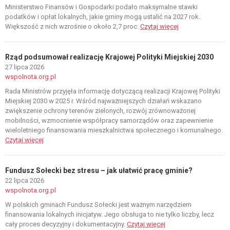
Ministerstwo Finansów i Gospodarki podało maksymalne stawki
podatków i opłat lokalnych, jakie gminy mogą ustalić na 2027 rok.
Większość z nich wzrośnie o około 2,7 proc.
Czytaj więcej
Rząd podsumował realizację Krajowej Polityki Miejskiej 2030
27 lipca 2026
wspolnota.org.pl
Rada Ministrów przyjęła informację dotyczącą realizacji Krajowej Polityki
Miejskiej 2030 w 2025 r. Wśród najważniejszych działań wskazano
zwiększenie ochrony terenów zielonych, rozwój zrównoważonej
mobilności, wzmocnienie współpracy samorządów oraz zapewnienie
wieloletniego finansowania mieszkalnictwa społecznego i komunalnego.
Czytaj więcej
Fundusz Sołecki bez stresu – jak ułatwić pracę gminie?
22 lipca 2026
wspolnota.org.pl
W polskich gminach Fundusz Sołecki jest ważnym narzędziem
finansowania lokalnych inicjatyw. Jego obsługa to nie tylko liczby, lecz
cały proces decyzyjny i dokumentacyjny.
Czytaj więcej